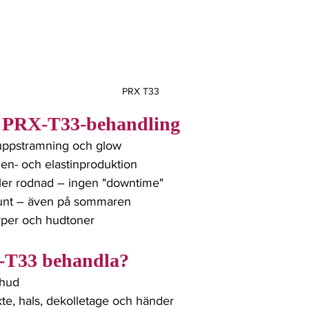
PRX T33
 PRX-T33-behandling
uppstramning och glow
gen- och elastinproduktion
eller rodnad – ingen "downtime"
runt – även på sommaren
yper och hudtoner
-T33 behandla?
 hud
kte, hals, dekolletage och händer