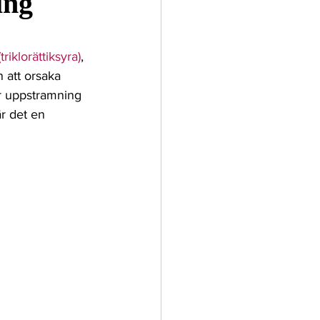
ing
Pigment
triklorättiksyra)
, 
 att orsaka 
r uppstramning 
r det en 