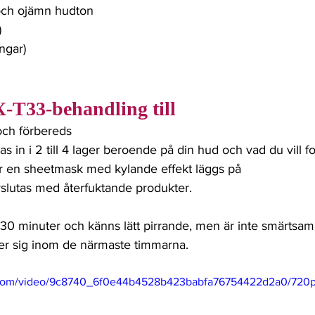
och ojämn hudton
)
ingar)
-T33-behandling till
ch förbereds
 in i 2 till 4 lager beroende på din hud och vad du vill f
r en sheetmask med kylande effekt läggs på
slutas med återfuktande produkter.
er sig inom de närmaste timmarna.
ic.com/video/9c8740_6f0e44b4528b423babfa76754422d2a0/720p