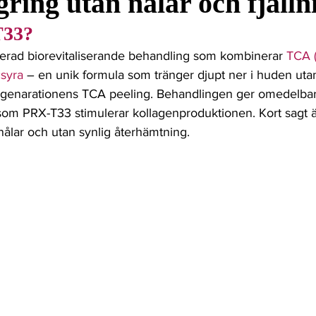
ring utan nålar och fjälln
om
Prickkontroll
Hudförändring
Hudcancer
T33?
cerad biorevitaliserande behandling som kombinerar 
TCA (
dd
csyra
 – en unik formula som tränger djupt ner i huden utan
re genarationens TCA peeling. Behandlingen ger omedelba
 som PRX-T33 stimulerar kollagenproduktionen. Kort sagt ä
ålar och utan synlig återhämtning. 