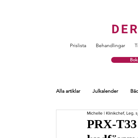
DE
Prislista
Behandlingar
T
Boka
Alla artiklar
Julkalender
Bäc
Michelle | Klinikchef, Leg.
Hårtransplantation
Ögon
PRX-T33 