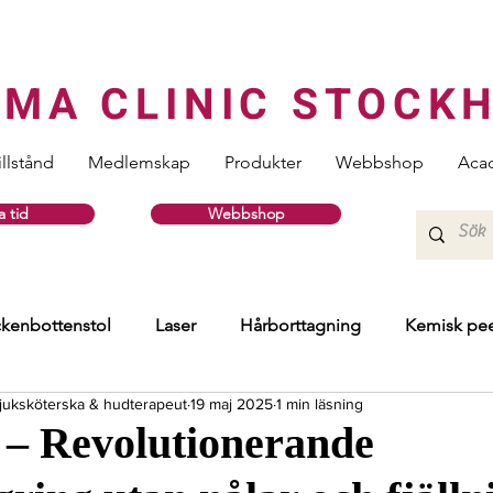
RMA CLINIC STOCK
illstånd
Medlemskap
Produkter
Webbshop
Aca
 tid
Webbshop
kenbottenstol
Laser
Hårborttagning
Kemisk pee
 sjuksköterska & hudterapeut
19 maj 2025
1 min läsning
Injektionsbehandlingar
Hud
HIFU
Skinboost
– Revolutionerande