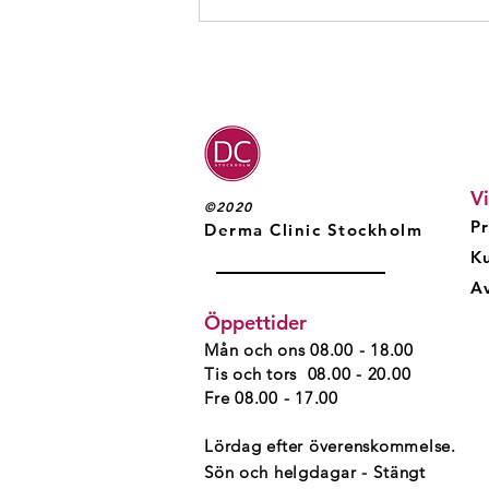
Vi
©2020
Pr
Derma Clinic Stockholm
TCA-peeling med fenol – en
K
kraftfull behandling för
hudförnyelse
Av
Öppettider
Mån och ons 08.00 - 18.00
Tis och tors 08.00 - 20.00
Fre 08.00 - 17.00
Lördag efter överenskommelse.
Sön och helgdagar - Stängt