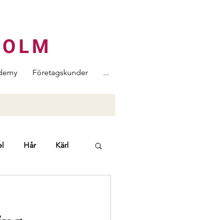
HOLM
demy
Företagskunder
...
l
Hår
Kärl
ers