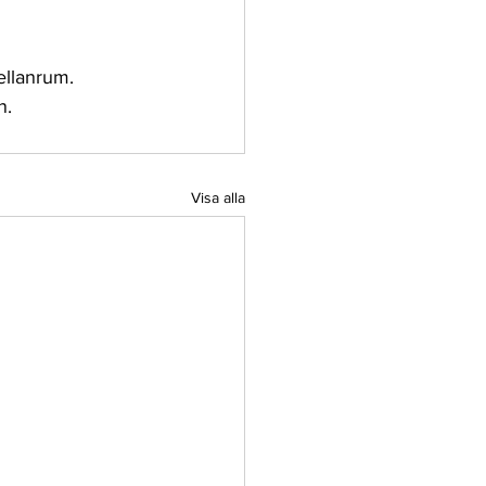
llanrum. 
n.
Visa alla