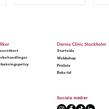
llkor
Derma Clinic Stockholm
esentkort
Startsida
Derma Clinic Express -
NeoS
urbehandlingar
medlemskap för kontinuerlig
effek
Webbshop
hudhälsa
hudf
bokningspolicy
Prislista
Boka tid
Sociala medier