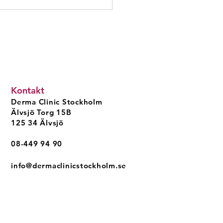
Kontakt
Derma Clinic Stockholm
trata Retinol 3% -
Älvsjö Torg 15B
tiv peeling för
125 34 Älvsjö
örnyelse
08-449 94 90
info@dermaclinicstockholm.se