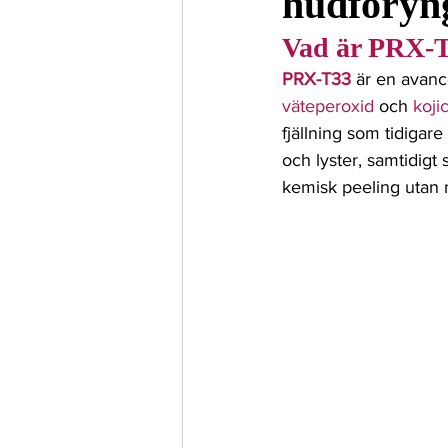
hudföryng
Profhilo Structura
Kondyl
Vad är PRX-
PRX-T33
 är en avan
Seborroisk keratos
Solsky
väteperoxid
 och
 koji
fjällning som tidiga
och lyster, samtidigt
kemisk peeling utan n