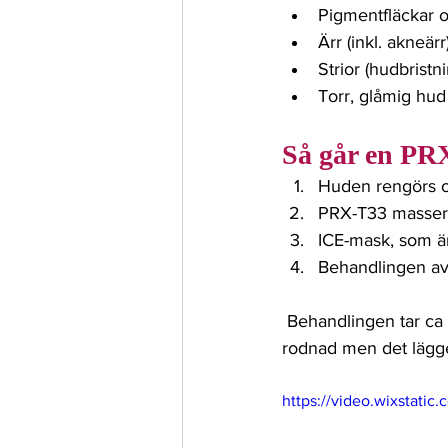
Pigmentfläckar 
Ärr (inkl. akneärr
Strior (hudbristn
Torr, glåmig hud
Så går en PRX
Huden rengörs o
PRX-T33 masseras
ICE-mask, som ä
Behandlingen av
 Behandlingen tar ca 30 minuter och känns lätt pirrande, men är inte smärtsam. Du kan få 
rodnad men det lägg
https://video.wixstat