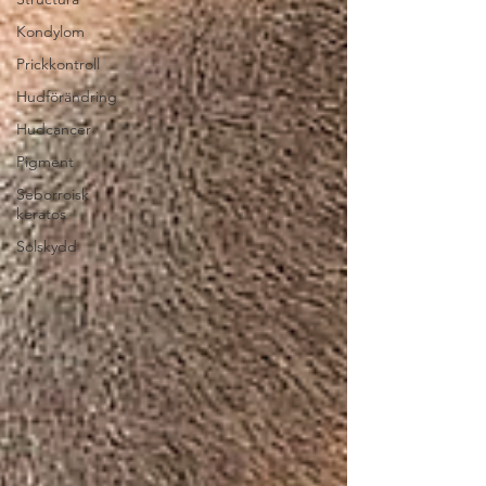
Kondylom
Prickkontroll
Hudförändring
Hudcancer
Pigment
Seborroisk
keratos
Solskydd