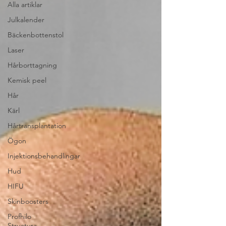
Alla artiklar
Julkalender
Bäckenbottenstol
Laser
Hårborttagning
Kemisk peel
Hår
Kärl
Hårtransplantation
Ögon
Injektionsbehandlingar
Hud
HIFU
Skinboosters
Profhilo
Structura