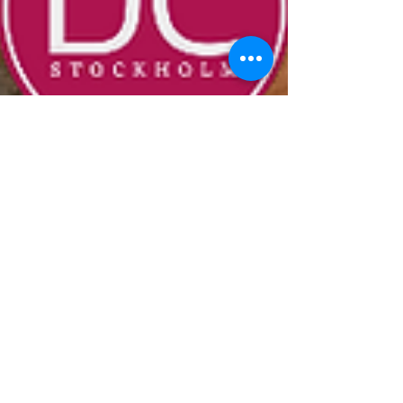
Hud
Hudcancer i fokus under maj –
därför är kontroll avgörande
Maj uppmärksammas som en fokusmånad för
hudcancer, med syfte att öka kunskapen om