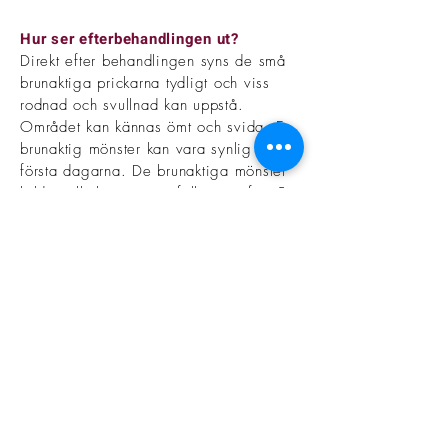
Hur ser efterbe
handlingen ut?
Direkt efter behandlingen syns de små
brunaktiga prickarna tydligt och viss
rodnad och svullnad kan uppstå.
Området kan kännas ömt och svida. En
brunaktig mönster kan vara synlig dem
första dagarna. De brunaktiga mönster
bildas till skorpor som faller av efter 5 -
7 dagar. Undvik att pilla bort skorporna
då det ökar infektionsrisken. Behandlar
man området runt ögon får man oftast
en viss svullnad andra och tredje
dagen.
När kan jag se slutresultat?
Slutresultatet ser man 8-12 veckor efter
behandlingen.
Något jag ska tänka på efter