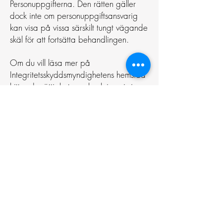
Personuppgifterna. Den rätten gäller
dock inte om personuppgiftsansvarig
kan visa på vissa särskilt tungt vägande
skäl för att fortsätta behandlingen.
Om du vill läsa mer på
Integritetsskyddsmyndighetens hemsida
hittar du rättigheterna beskrivna i sin
helhet.
https://www.datainspektionen.se/dat
askyddsreformen/dataskyddsforordnin
gen/de-registreradesrattigheter/
10. Lagring och gallring av uppgifter
Personuppgifter lagras så länge det
krävs för att uppfylla syftet.
11. Incidenthanteringsrutiner
Vi följer kraven i GDPR att rapportera