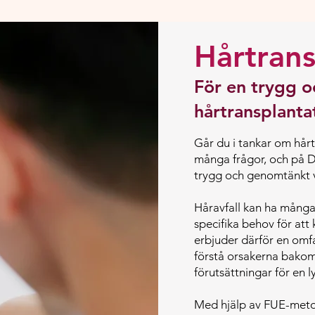
Hårtran
För en trygg o
hårtransplanta
Går du i tankar om hårt
många frågor, och på De
trygg och genomtänkt 
Håravfall kan ha många o
specifika behov för att 
erbjuder därför en omf
förstå orsakerna bakom 
förutsättningar för en 
Med hjälp av FUE-meto