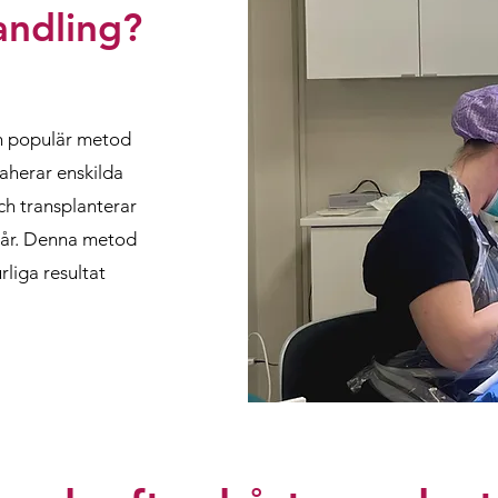
andling?
ch populär metod
aherar enskilda
ch transplanterar
 hår. Denna metod
rliga resultat