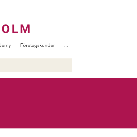
HOLM
demy
Företagskunder
...