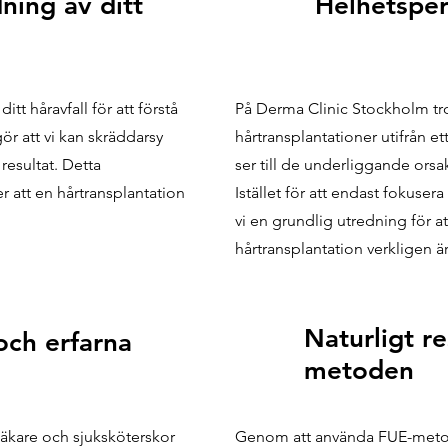
ning av ditt
Helhetsper
tt håravfall för att förstå
På Derma Clinic Stockholm tro
r att vi kan skräddarsy
hårtransplantationer utifrån et
resultat. Detta
ser till de underliggande orsake
er att en hårtransplantation
Istället för att endast fokusera
vi en grundlig utredning för att
hårtransplantation verkligen är
Naturligt r
och erfarna
metoden
läkare och sjuksköterskor
Genom att använda FUE-metode