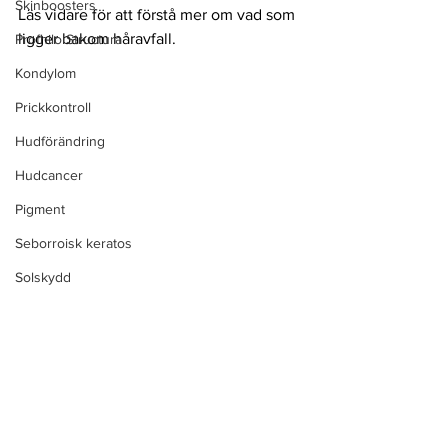
Skinboosters
Läs vidare för att förstå mer om vad som 
ligger bakom håravfall. 
Profhilo Structura
Kondylom
Prickkontroll
Hudförändring
Hudcancer
Pigment
Seborroisk keratos
Solskydd