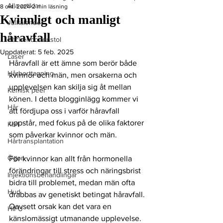
Alla artiklar
8 okt. 2024
2 min läsning
Kvinnligt och manligt
Julkalender
håravfall
Bäckenbottenstol
Uppdaterat:
5 feb. 2025
Laser
Håravfall är ett ämne som berör både 
Hårborttagning
kvinnor och män, men orsakerna och 
upplevelsen kan skilja sig åt mellan 
Kemisk peel
könen. I detta blogginlägg kommer vi 
Hår
att fördjupa oss i varför håravfall 
uppstår, med fokus på de olika faktorer 
Kärl
som påverkar kvinnor och män. 
Hårtransplantation
Ögon
För kvinnor kan allt från hormonella 
förändringar till stress och näringsbrist 
Injektionsbehandlingar
bidra till problemet, medan män ofta 
Hud
drabbas av genetiskt betingat håravfall. 
Oavsett orsak kan det vara en 
HIFU
känslomässigt utmanande upplevelse. 