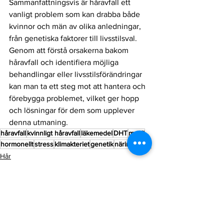
Sammanfattningsvis är håravfall ett 
vanligt problem som kan drabba både 
kvinnor och män av olika anledningar, 
från genetiska faktorer till livsstilsval. 
Genom att förstå orsakerna bakom 
håravfall och identifiera möjliga 
behandlingar eller livsstilsförändringar 
kan man ta ett steg mot att hantera och 
förebygga problemet, vilket ger hopp 
och lösningar för dem som upplever 
denna utmaning.
håravfall
kvinnligt håravfall
läkemedel
DHT
manli
hormonellt
stress
klimakteriet
genetik
näringsbrist
Hår
Visa alla
Senaste inlägg