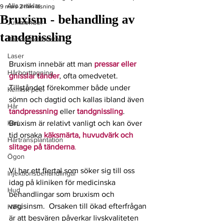
Alla artiklar
9 mars
2 min läsning
Bruxism - behandling av
Julkalender
tandgnissling
Bäckenbottenstol
Laser
Bruxism innebär att man 
pressar eller 
Hårborttagning
gnisslar tänder
, ofta omedvetet. 
Tillståndet förekommer både under 
Kemisk peel
sömn och dagtid och kallas ibland även 
Hår
tandpressning
 eller
tandgnissling
. 
Kärl
Bruxism är relativt vanligt och kan över 
tid orsaka 
käksmärta, huvudvärk och 
Hårtransplantation
slitage på tänderna
.
Ögon
Vi har ett flertal som söker sig till oss 
Injektionsbehandlingar
idag på kliniken för medicinska 
Hud
behandlingar som bruxism och 
vagisinsm.  Orsaken till ökad efterfrågan 
HIFU
är att besvären påverkar livskvaliteten 