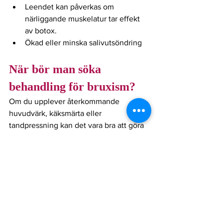
Leendet kan påverkas om 
närliggande muskelatur tar effekt 
av botox.
Ökad eller minska salivutsöndring
När bör man söka 
behandling för bruxism?
Om du upplever återkommande 
huvudvärk, käksmärta eller 
tandpressning kan det vara bra att göra 
en medicinsk bedömning. Börja med ett 
besök hos din tandläkare för vidare 
behandling. 
Injektionsbehandling
Bruxism
tandgnissling
Injektionsbehandlingar
Visa alla
Senaste inlägg