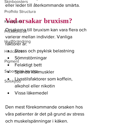
Skinboosters
eller leder till återkommande smärta.
Profhilo Structura
Vad orsakar bruxism?
Kondylom
Orsakerna till bruxism kan vara flera och 
Prickkontroll
varierar mellan individer. Vanliga 
Hudförändring
faktorer är:
Stress och psykisk belastning
Hudcancer
Sömnstörningar
Pigment
Felaktigt bett
Seborroisk keratos
Spända käkmuskler
Livsstilsfaktorer som koffein, 
Solskydd
alkohol eller nikotin
Vissa läkemedel
Den mest förekommande orsaken hos 
våra patienter är det på grund av stress 
och muskelspänningar i käken. 