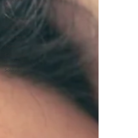
Kondylom
Prickkontroll
Hudförändring
Hudcancer
Pigment
Seborroisk
keratos
Solskydd