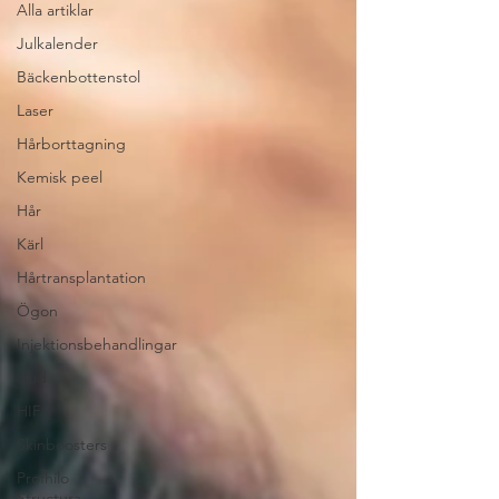
Alla artiklar
Julkalender
Bäckenbottenstol
Laser
Hårborttagning
Kemisk peel
Hår
Kärl
Hårtransplantation
Ögon
Injektionsbehandlingar
Hud
HIFU
Skinboosters
Profhilo
Structura