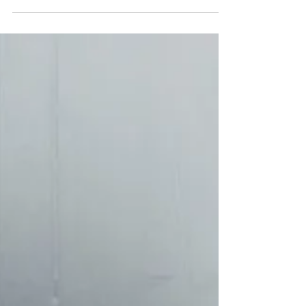
Håret går igenom 3 faser.