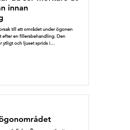
skydd
n innan
g
 orsak till att området under ögonen
t efter en fillersbehandling. Den
r ytligt och ljuset sprids i
en tecknen och agera snabbt kan göra
 med hyaluronidase kan ofta lösa
 är alltid bäst.
r ögonområdet