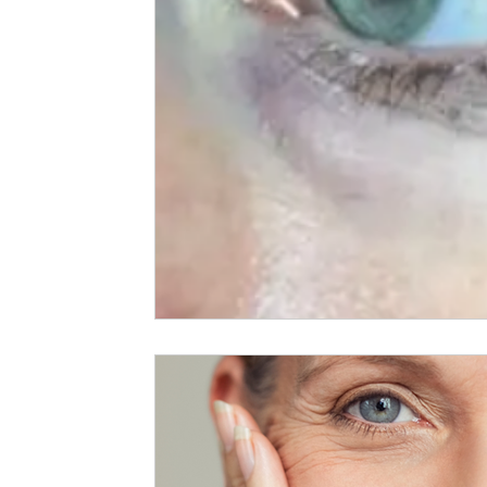
Kondylom
Prickkontroll
Hudförändring