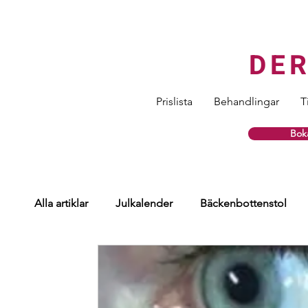
DE
Prislista
Behandlingar
T
Boka
Alla artiklar
Julkalender
Bäckenbottenstol
Hårtransplantation
Ögon
Injektionsbeha