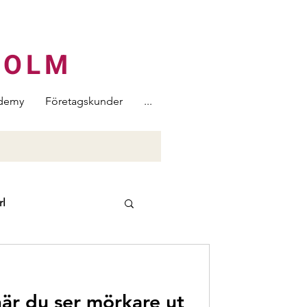
HOLM
demy
Företagskunder
...
rl
tructura
när du ser mörkare ut