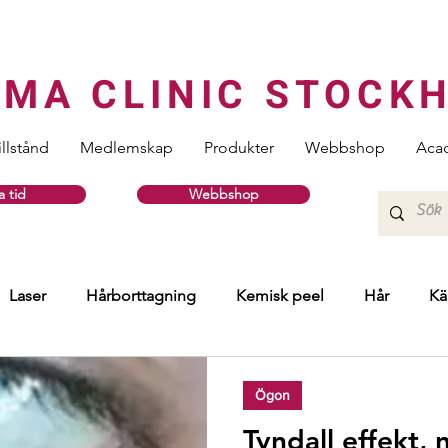
RMA CLINIC STOCK
illstånd
Medlemskap
Produkter
Webbshop
Aca
 tid
Webbshop
Laser
Hårborttagning
Kemisk peel
Hår
Kä
ndlingar
Hud
HIFU
Skinboosters
Profhilo S
Ögon
Tyndall effekt, 