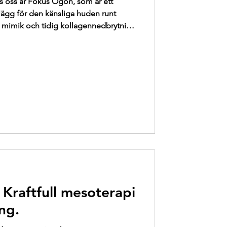
 oss är Fokus Ögon, som är ett
lägg för den känsliga huden runt
 mimik och tidig kollagennedbrytning
a ringar och hudförlust ofta upplevs här
 de mest känsliga och samtidigt mest
t. Vårt medlemskap Fokus Ögon, är
 behandlingsprogram som är särskilt
dkvalité
Kraftfull mesoterapi
ng.