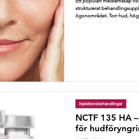
Ett populärt medlemskap hos
strukturerat behandlingsupp
ögonområdet. Torr hud, hög
gör att trötthet, linjer, mörk
först. Ögonområdet är ett av
åldrande områdena i ansikte
ett medicinskt och estetiskt
framtaget för att förbättra hu
Injektionsbehandlingar
NCTF 135 HA – 
för hudföryngri