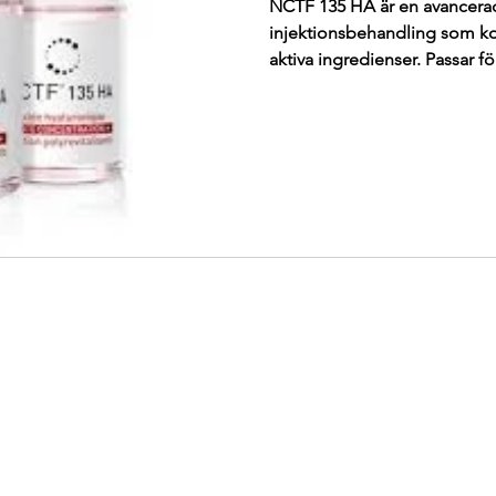
NCTF 135 HA är en avancera
injektionsbehandling som k
aktiva ingredienser. Passar f
förbättra din hudkvalité.