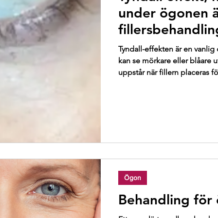
Hudcancer
Pigment
Seborroisk keratos
Sol
under ögonen ä
fillersbehandlin
Tyndall-effekten är en vanlig
kan se mörkare eller blåare u
uppstår när fillern placeras fö
hyaluronsyran. Att känna ig
stor skillnad. En behandling
problemet, men förebyggande
Ögon
Behandling fö