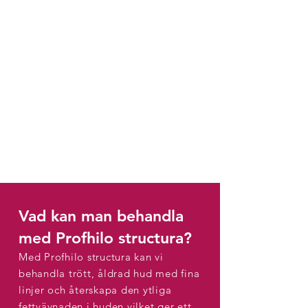
Vad kan man behandla
med Profhilo structura?
Med Profhilo structura kan vi
behandla trött, åldrad hud med fina
linjer och återskapa den ytliga
fettvävnaden i huden vilket ger ett