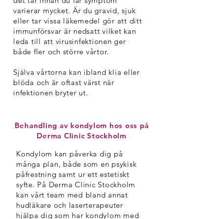
det tar innan du får symptom
varierar mycket. Är du gravid, sjuk
eller tar vissa läkemedel gör att ditt
immunförsvar är nedsatt vilket kan
leda till att virusinfektionen ger
både fler och större vårtor.
Själva vårtorna kan ibland klia eller
blöda och är oftast värst när
infektionen bryter ut.
Behandling av kondylom hos oss på
Bildkälla
Derma Clinic Stockholm
Kondylom kan påverka dig på
många plan, både som en psykisk
påfrestning samt ur ett estetiskt
syfte. På Derma Clinic Stockholm
kan vårt team med bland annat
hudläkare och laserterapeuter
hjälpa dig som har kondylom med