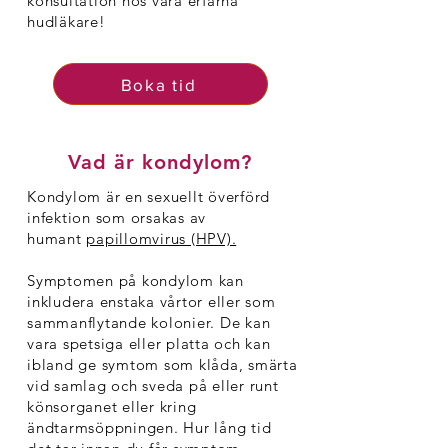
konsultation hos våra erfarna
hudläkare!
Boka tid
Vad är kondylom?
Kondylom är en sexuellt överförd
infektion som orsakas av
humant
papillomvirus (HPV).
Symptomen på kondylom kan
inkludera enstaka vårtor eller som
sammanflytande kolonier. De kan
vara spetsiga eller platta och kan
ibland ge symtom som klåda, smärta
vid samlag och sveda på eller runt
könsorganet eller kring
ändtarmsöppningen. Hur lång tid