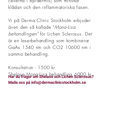
cellerna i epidermis) som minskar
klådan och den inflammatoriska fasen.
Vi på Derma Clinic Stockholm erbjuder
även den så kallade "
Mona-Lisa
behandlingen"
för Lichen Sclerosus. Det
är en laserbehandling som kombinerar
GaAs 1540 nm och CO2 10600 nm i
samma behandling.
Konsultation - 1500 kr
Shelase Mona-Lisa behandling 6000 kr.
Har du frågor om Shelase och Lichen Sclerosus?
Maila oss på info@dermaclinicstockholm.se