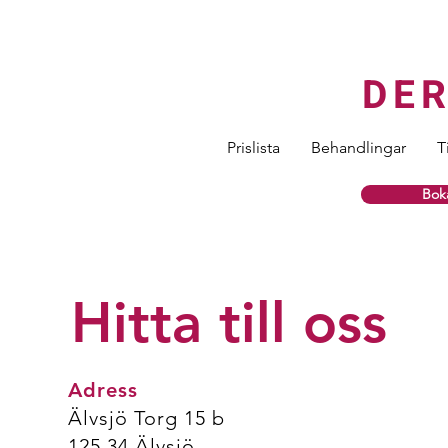
DE
Prislista
Behandlingar
T
Boka
Hitta till oss
Adress
Älvsjö Torg 15 b
125 34 Älvsjö