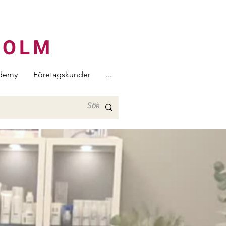
HOLM
demy
Företagskunder
...