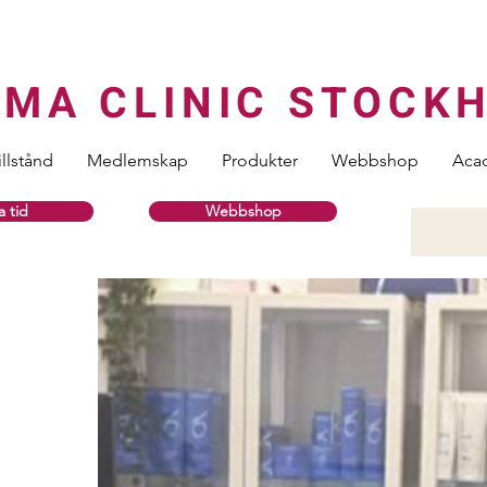
RMA CLINIC STOCK
illstånd
Medlemskap
Produkter
Webbshop
Aca
 tid
Webbshop