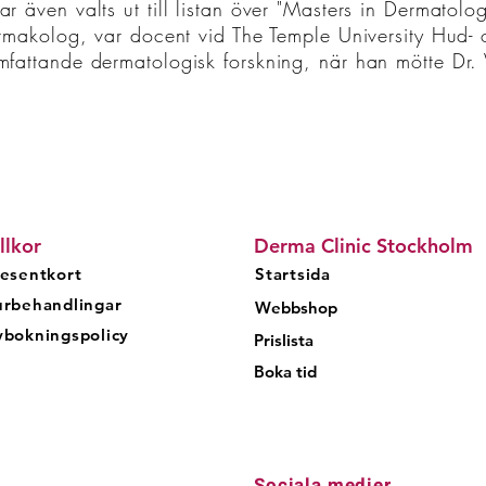
 även valts ut till listan över "Masters in Dermato
rmakolog, var docent vid The Temple University Hud-
fattande dermatologisk forskning, när han mötte Dr. 
llkor
Derma Clinic Stockholm
esentkort
Startsida
urbehandlingar
Webbshop
bokningspolicy
Prislista
Boka tid
Sociala medier