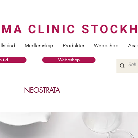
RMA CLINIC STOCK
illstånd
Medlemskap
Produkter
Webbshop
Aca
 tid
Webbshop
NEOSTRATA