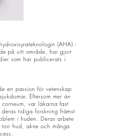
ydroxisyrateknologin (AHA) -
de på sitt område, har gjort
dier som har publicerats i
de en passion för vetenskap
dsjukdomar. Eftersom mer än
 corneum, var läkarna fast
 deras tidiga forskning främst
problem i huden. Deras arbete
för torr hud, akne och många
ocess.