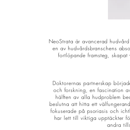
NeoStrata är avancerad hudvård 
en av hudvårdsbranschens absolu
fortlöpande framsteg, skapat 
Doktorernas partnerskap börjad
och forskning, en fascination 
hälften av alla hudproblem be
beslutna att hitta ett välfungera
fokuserade på psoriasis och icht
har lett till viktiga upptäckte
andra til