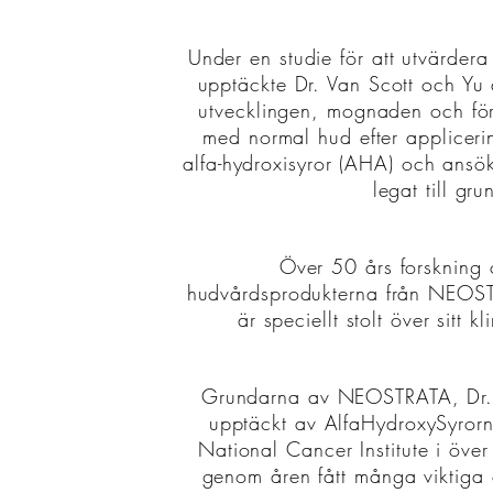
Under en studie för att utvärdera
upptäckte Dr. Van Scott och Yu 
utvecklingen, mognaden och för
med normal hud efter applicer
alfa-hydroxisyror (AHA) och ansö
legat till g
Över 50 års forskning o
hudvårdsprodukterna från NEOS
är speciellt stolt över sitt
Grundarna av NEOSTRATA, Dr. Eu
upptäckt av AlfaHydroxySyrorn
National Cancer Institute i öv
genom åren fått många viktiga o