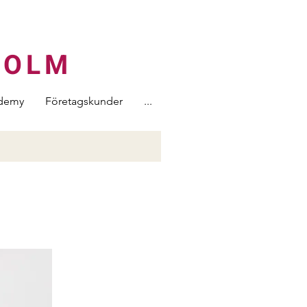
HOLM
demy
Företagskunder
...