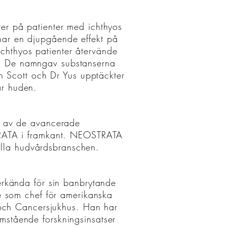
ter på patienter med ichthyos
 har en djupgående effekt på
chthyos patienter återvände
a. De namngav substanserna
n Scott och Dr Yus upptäckter
ar huden.
en av de avancerade
RATA i framkant. NEOSTRATA
nella hudvårdsbranschen.
erkända för sin banbrytande
e som chef för amerikanska
 och Cancersjukhus. Han har
amstående forskningsinsatser