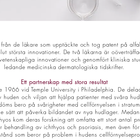
från de läkare som upptäckte och tog patent på alfah
t största innovationer. De två läkarna är oöverträffa
vetenskapliga innovationer och genomfört kliniska stu
ledande medicinska dermatologiska tidskrifter.
Ett partnerskap med stora resultat
e 1966 vid Temple University i Philadelphia. De dela
av huden och viljan att hjälpa patienter med svåra hu
döms bero på svårigheter med cellförnyelsen i stratum
nde sätt att påverka bildandet av nya hudlager. Medan
hyos kom deras forskning att omfatta ett stort antal 
r för behandling av ichthyos och psoriasis, men även 
lstånd som beror på problem i hudens cellförnyelsepr