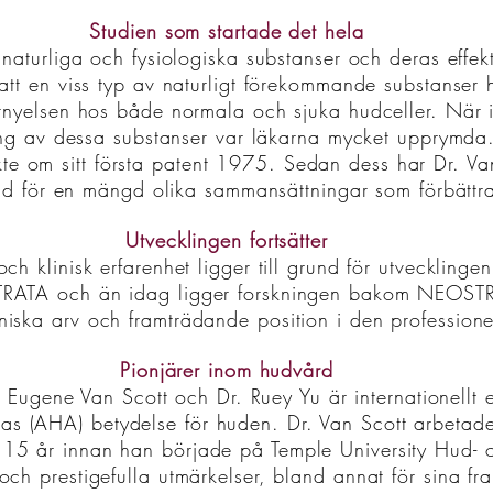
Studien som startade det hela
 naturliga och fysiologiska substanser och deras effek
att en viss typ av naturligt förekommande substanser
nyelsen hos både normala och sjuka hudceller. När i
ing av dessa substanser var läkarna mycket upprymd
kte om sitt första patent 1975. Sedan dess har Dr. Va
rund för en mängd olika sammansättningar som förbättr
Utvecklingen fortsätter
ch klinisk erfarenhet ligger till grund för utveckling
TRATA och än idag ligger forskningen bakom NEOST
 kliniska arv och framträdande position i den professio
Pionjärer inom hudvård
gene Van Scott och Dr. Ruey Yu är internationellt 
as (AHA) betydelse för huden. Dr. Van Scott arbetad
er 15 år innan han började på Temple University Hud-
ch prestigefulla utmärkelser, bland annat för sina fr