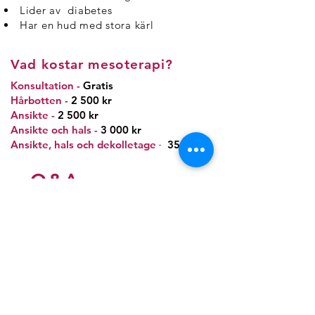
Lider av diabetes
Har en hud med stora kärl
Vad kostar mesoterapi?
Konsultation
-
Gratis
Hårbotten
-
2 500 kr
Ansikte
-
2 500 kr
Ansikte och hals
-
3 000 kr
Ansikte, hals och dekolletage
-
3500 kr
Q&A
Vad är mesoterapi?
Mesoterapi är en cocktail med
multivitaliserade näringsprodukter
som vitaminer, hyaluronsyra,
antioxidanter och mineraler som
används för att ge näring till hud och
hårbotten..