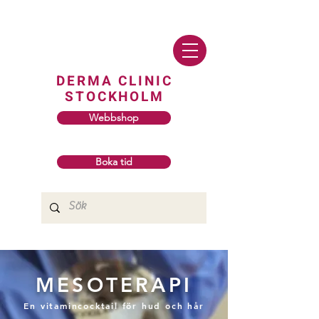
DERMA CLINIC
STOCKHOLM
Webbshop
Boka tid
MESOTERAPI
En vitamincocktail för hud och hår