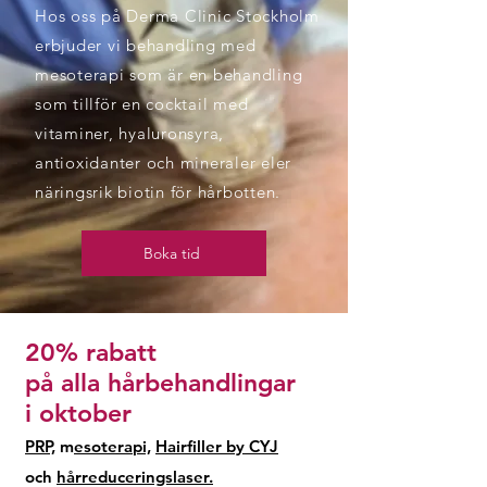
Hos oss på Derma Clinic Stockholm
erbjuder vi behandling med
mesoterapi som är en behandling
som tillför en cocktail med
vitaminer, hyaluronsyra,
antioxidanter och mineraler eler
näringsrik biotin för hårbotten.
Boka tid
20% rabatt
på alla hårbehandlingar
i oktober
PRP,
m
esoterapi,
Hairfiller by CYJ
och
hårreduceringslaser.