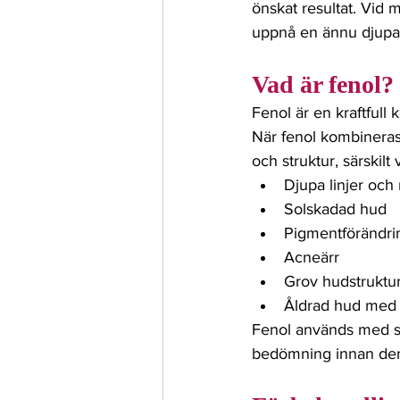
önskat resultat. Vid
uppnå en ännu djupar
Vad är fenol?
Fenol är en kraftful
När fenol kombineras
och struktur, särskilt v
Djupa linjer och
Solskadad hud
Pigmentförändri
Acneärr
Grov hudstruktu
Åldrad hud med 
Fenol används med st
bedömning innan den 