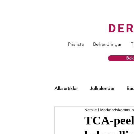
DE
Prislista
Behandlingar
T
Boka
Alla artiklar
Julkalender
Bäc
Natalie | Marknadskommun
Hårtransplantation
Ögon
TCA-peeli