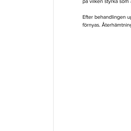
på vilken styrka som
Efter behandlingen up
förnyas. Återhämtnin