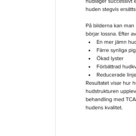
hudlager successivt e
huden stegvis ersätt
På bilderna kan man s
börjar lossna. Efter 
En mer jämn hu
Färre synliga pi
Ökad lyster 
Förbättrad hudkv
Reducerade linje
Resultatet visar hur 
hudstrukturen upplev
behandling med TCA-pe
hudens kvalitet. 