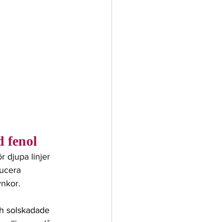
d fenol
 djupa linjer 
ucera 
nkor. 
h solskadade 