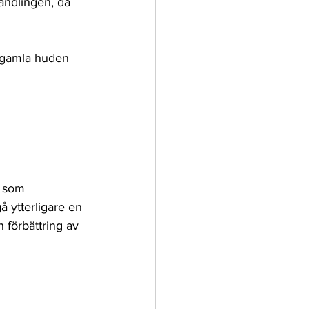
andlingen, då 
n gamla huden 
t som 
 ytterligare en 
 förbättring av 