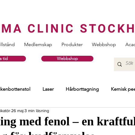
RMA CLINIC STOCK
illstånd
Medlemskap
Produkter
Webbshop
Aca
 tid
Webbshop
kenbottenstol
Laser
Hårborttagning
Kemisk pee
ikatör
26 maj
3 min läsning
Injektionsbehandlingar
Hud
HIFU
Skinboost
ng med fenol – en kraftful