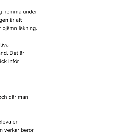
ing hemma under 
gen är att 
r ojämn läkning.
tiva 
nd. Det är 
ick inför 
 och där man 
pleva en 
n verkar beror 