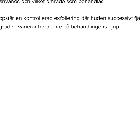
 används och vilket område som behandlas. 
pstår en kontrollerad exfoliering där huden successivt fjä
gstiden varierar beroende på behandlingens djup. 