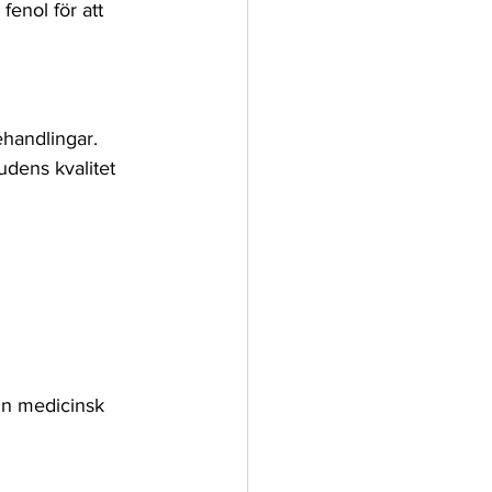
enol för att 
handlingar. 
dens kvalitet 
nn medicinsk 