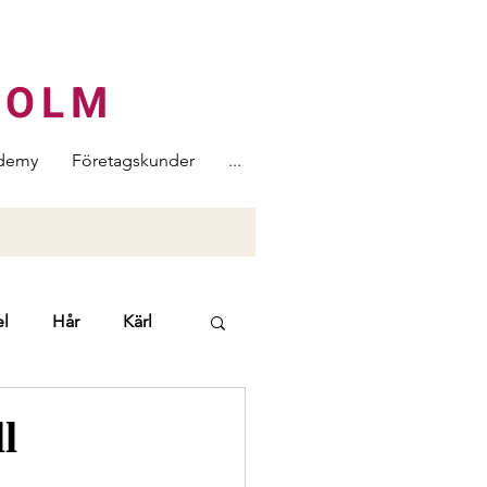
HOLM
demy
Företagskunder
...
l
Hår
Kärl
ers
l