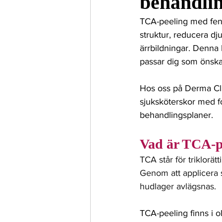
behandlin
Profhilo Structura
Kondyl
TCA-peeling med feno
struktur, reducera d
Seborroisk keratos
Solsky
ärrbildningar. Denna
passar dig som önska
Hos oss på Derma Cli
sjuksköterskor med f
behandlingsplaner. 
Vad är TCA-p
TCA står för triklorät
Genom att applicera 
hudlager avlägsnas.
TCA-peeling finns i o