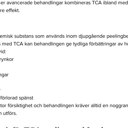
 mer avancerade behandlingar kombineras TCA ibland med f
e effekt. 
l kemisk substans som används inom djupgående peelingbe
 med TCA kan behandlingen ge tydliga förbättringar av hu
id: 
 rynkor
ngar
r
förlorad spänst
or försiktighet och behandlingen kräver alltid en noggra
utförs. 