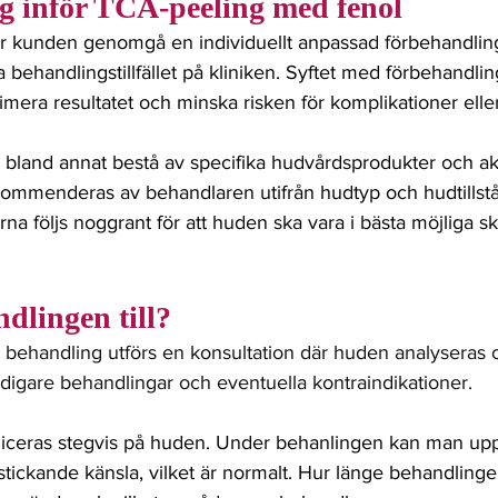
g inför TCA-peeling med fenol
får kunden genomgå en individuellt anpassad förbehandl
 behandlingstillfället på kliniken. Syftet med förbehandlin
mera resultatet och minska risken för komplikationer elle
bland annat bestå av specifika hudvårdsprodukter och ak
ommenderas av behandlaren utifrån hudtyp och hudtillstå
nerna följs noggrant för att huden ska vara i bästa möjliga sk
dlingen till?
n behandling utförs en konsultation där huden analyseras
digare behandlingar och eventuella kontraindikationer. 
liceras stegvis på huden. Under behanlingen kan man up
 stickande känsla, vilket är normalt. Hur länge behandlinge