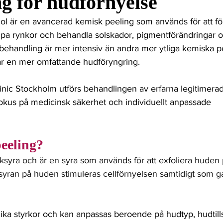
g för hudförnyelse
om
Prickkontroll
Hudförändring
Hudcancer
l är en avancerad kemisk peeling som används för att fö
jupa rynkor och behandla solskador, pigmentförändringar 
dd
 behandling är mer intensiv än andra mer ytliga kemiska p
r en mer omfattande hudföryngring. 
nic Stockholm utförs behandlingen av erfarna legitimerad
okus på medicinsk säkerhet och individuellt anpassade 
eeling?
tiksyra och är en syra som används för att exfoliera huden 
syran på huden stimuleras cellförnyelsen samtidigt som 
lika styrkor och kan anpassas beroende på hudtyp, hudtill