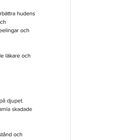
Pigment
rbättra hudens 
och 
eelingar och 
e läkare och 
på djupet. 
gamla skadade 
stånd och 