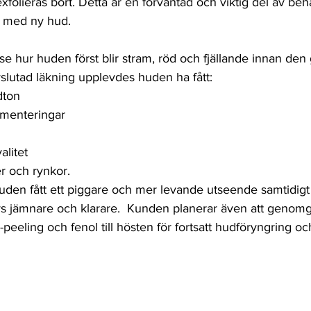
xfolieras bort. Detta är en förväntad och viktig del av beh
s med ny hud. 
e hur huden först blir stram, röd och fjällande innan de
avslutad läkning upplevdes huden ha fått:
dton
gmenteringar 
alitet
r och rynkor. 
huden fått ett piggare och mer levande utseende samtidig
s jämnare och klarare.  Kunden planerar även att genomgå
eling och fenol till hösten för fortsatt hudföryngring och